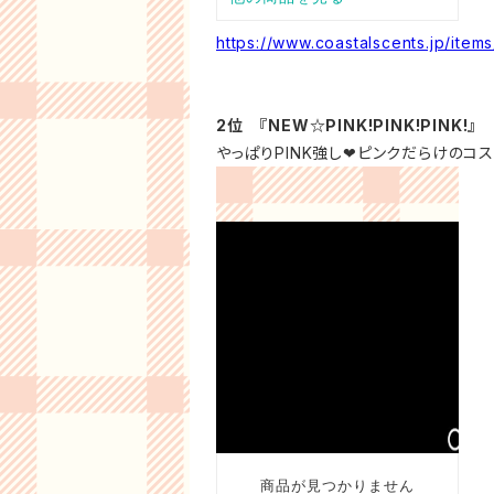
https://www.coastalscents.jp/ite
2位 『NEW☆PINK!PINK!PINK!』
やっぱりPINK強し❤ピンクだらけのコ