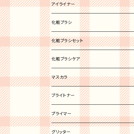
ブロンズ
リップパレット
アイライナー
リップスティック
化粧ブラシ
リップグロス
ブラシセット
化粧ブラシセット
リップバーム
カブキブラシ
化粧ブラシケア
リップライナー
シャドウブラシ
マスカラ
チーク＆パウダーブラシ
ブライトナー
ファンデーションブラシ
プライマー
ライナーブラシ
グリッター