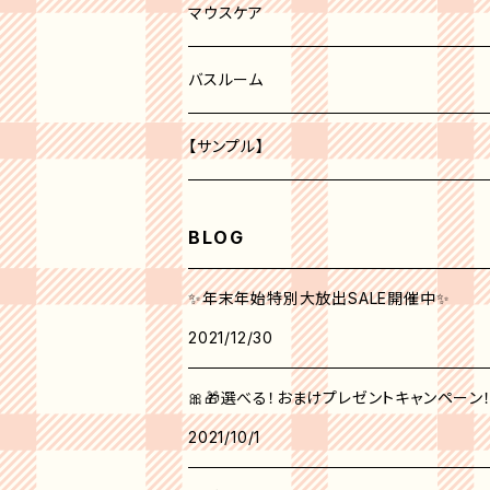
レッド系
化粧水
ボディークリーム
マウスケア
オレンジ系
美容液
歯磨き粉
バスルーム
ピーリング
パープル系
クリーム
トイレ
【サンプル】
グリーン系
美白
BLOG
クリエイティブ ミー No.1
角質ケア
✨年末年始特別大放出SALE開催中✨
2021/12/30
シンクピンクパレット
日焼け止め
🎀🎁選べる！おまけプレゼントキャンペーン！！1
フォールフェスティバル
マスク
2021/10/1
ウィンターベリーパレット
アイクリーム