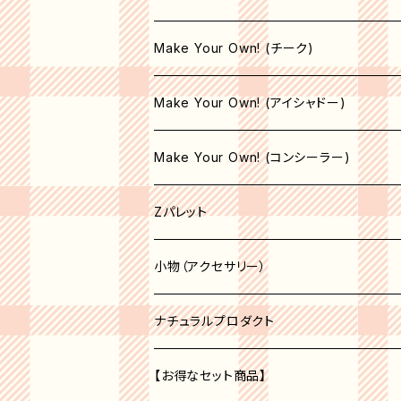
コンシーラーブラシ
Make Your Own! (チーク)
エリートブラシ
収納空パレット
Make Your Own! (アイシャドー)
リップブラシ
マット
サテン
Make Your Own! (コンシーラー)
オペーク
シマー
シマー
収納空パレット
Zパレット
シア―
シア―
サテン
マット
パレット
小物（アクセサリー）
セミオペーク
オペーク
シア―
収納空パレット
アクセサリー
コスメオーガナイザー
ナチュラルプロダクト
セミオペーク
オペーク
ベージュ系
収納空パレット
【お得なセット商品】