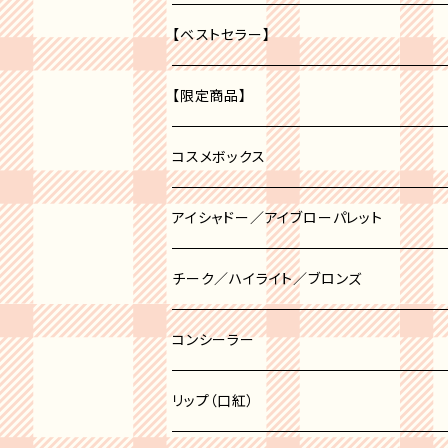
【ベストセラー】
【限定商品】
福袋
コスメボックス
アイシャドー／アイブローパレット
アイブロー
チーク／ハイライト／ブロンズ
アイシャドー
チーク
コンシーラー
チークポット
ハイライト
リップ（口紅）