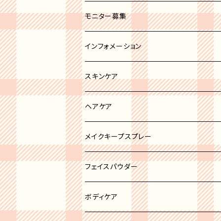
セミオペーク
ホワイト系
ブラシカバー
モニター募集
ブラック系
その他
インフォメーション
グレー系
スキンケア
ブルー系
リップトリートメント
ヘアケア
ブラウン系
ボディケア
ヘアオイル
メイクキープスプレー
ピンク系
ニキビケア
フェイスパウダー
イエロー系
洗顔
ハイライト
ボディケア