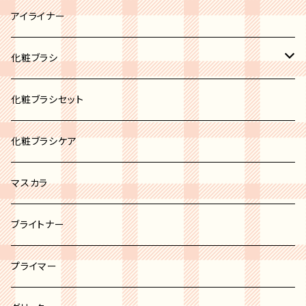
ブロンズ
リップパレット
アイライナー
リップスティック
化粧ブラシ
リップグロス
ブラシセット
化粧ブラシセット
リップバーム
カブキブラシ
化粧ブラシケア
リップライナー
シャドウブラシ
マスカラ
チーク＆パウダーブラシ
ブライトナー
ファンデーションブラシ
プライマー