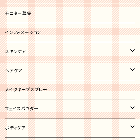
セミオペーク
ホワイト系
ブラシカバー
モニター募集
ブラック系
その他
インフォメーション
グレー系
スキンケア
ブルー系
リップトリートメント
ヘアケア
ブラウン系
ボディケア
ヘアオイル
メイクキープスプレー
ピンク系
ニキビケア
フェイスパウダー
イエロー系
洗顔
ハイライト
ボディケア