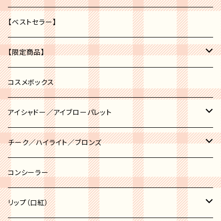
【ベストセラー】
【限定商品】
福袋
コスメボックス
アイシャドー／アイブローパレット
アイブロー
チーク／ハイライト／ブロンズ
アイシャドー
チーク
コンシーラー
チークポット
ハイライト
リップ（口紅）