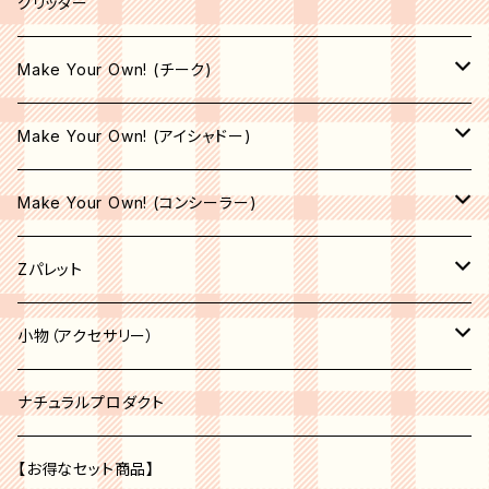
ライナーブラシ
グリッター
コンシーラーブラシ
Make Your Own! (チーク)
エリートブラシ
収納空パレット
Make Your Own! (アイシャドー)
リップブラシ
マット
サテン
Make Your Own! (コンシーラー)
オペーク
シマー
シマー
収納空パレット
Zパレット
シア―
シア―
サテン
マット
パレット
小物（アクセサリー）
セミオペーク
オペーク
シア―
収納空パレット
アクセサリー
コスメオーガナイザー
ナチュラルプロダクト
セミオペーク
オペーク
ベージュ系
収納空パレット
【お得なセット商品】