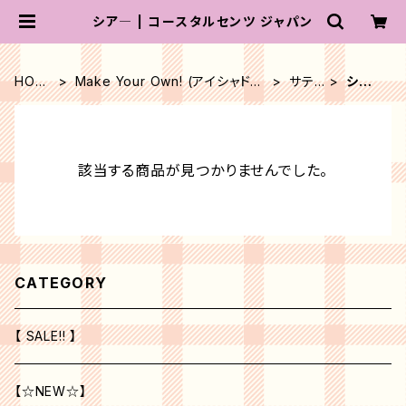
シア― | コースタルセンツ ジャパン
HOM
Make Your Own! (アイシャド
サテ
シア
E
ー)
ン
―
該当する商品が見つかりませんでした。
CATEGORY
【 SALE!! 】
【☆NEW☆】