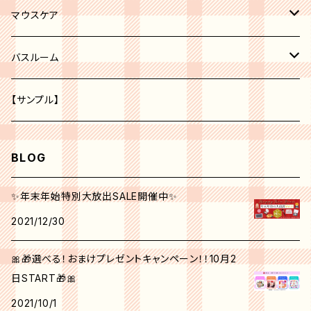
レッド系
化粧水
ボディークリーム
マウスケア
オレンジ系
美容液
歯磨き粉
バスルーム
ピーリング
パープル系
クリーム
トイレ
【サンプル】
グリーン系
美白
BLOG
クリエイティブ ミー No.1
角質ケア
✨年末年始特別大放出SALE開催中✨
2021/12/30
シンクピンクパレット
日焼け止め
🎀🎁選べる！おまけプレゼントキャンペーン！！10月2
フォールフェスティバル
マスク
日START🎁🎀
2021/10/1
ウィンターベリーパレット
アイクリーム