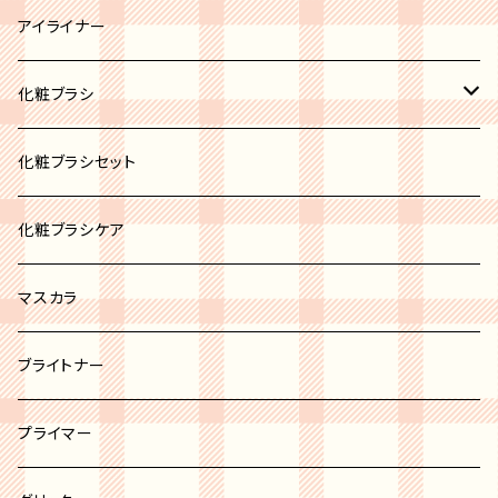
ブロンズ
リップパレット
アイライナー
リップスティック
化粧ブラシ
リップグロス
ブラシセット
化粧ブラシセット
リップバーム
カブキブラシ
化粧ブラシケア
リップライナー
シャドウブラシ
マスカラ
チーク＆パウダーブラシ
ブライトナー
ファンデーションブラシ
プライマー