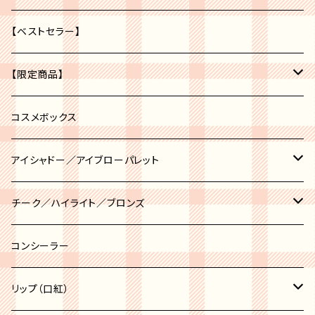
【ベストセラー】
【限定商品】
福袋
コスメボックス
アイシャドー／アイブローパレット
アイブロー
チーク／ハイライト／ブロンズ
アイシャドー
チーク
コンシーラー
チークポット
ハイライト
リップ（口紅）