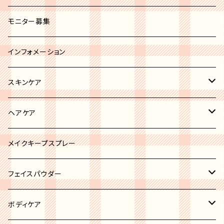
セミオペーク
ホワイト系
ブラシカバー
モニター募集
ブラック系
その他
インフォメーション
グレー系
スキンケア
ブルー系
リップトリートメント
ヘアケア
ブラウン系
ボディケア
ヘアオイル
メイクキープスプレー
ピンク系
ニキビケア
フェイスパウダー
イエロー系
洗顔
ハイライト
ボディケア