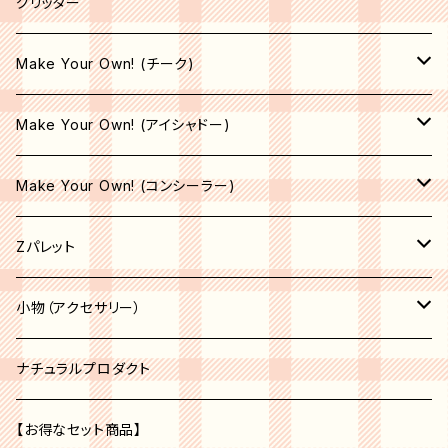
ライナーブラシ
グリッター
コンシーラーブラシ
Make Your Own! (チーク)
エリートブラシ
収納空パレット
Make Your Own! (アイシャドー)
リップブラシ
マット
サテン
Make Your Own! (コンシーラー)
オペーク
シマー
シマー
収納空パレット
Zパレット
シア―
シア―
サテン
マット
パレット
小物（アクセサリー）
セミオペーク
オペーク
シア―
収納空パレット
アクセサリー
コスメオーガナイザー
ナチュラルプロダクト
セミオペーク
オペーク
ベージュ系
収納空パレット
【お得なセット商品】