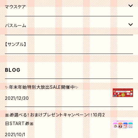
レッド系
化粧水
ボディークリーム
マウスケア
オレンジ系
美容液
歯磨き粉
バスルーム
ピーリング
パープル系
クリーム
トイレ
【サンプル】
グリーン系
美白
BLOG
クリエイティブ ミー No.1
角質ケア
✨年末年始特別大放出SALE開催中✨
2021/12/30
シンクピンクパレット
日焼け止め
🎀🎁選べる！おまけプレゼントキャンペーン！！10月2
フォールフェスティバル
マスク
日START🎁🎀
2021/10/1
ウィンターベリーパレット
アイクリーム