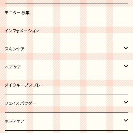
セミオペーク
ホワイト系
ブラシカバー
モニター募集
ブラック系
その他
インフォメーション
グレー系
スキンケア
ブルー系
リップトリートメント
ヘアケア
ブラウン系
ボディケア
ヘアオイル
メイクキープスプレー
ピンク系
ニキビケア
フェイスパウダー
イエロー系
洗顔
ハイライト
ボディケア