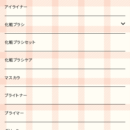
ブロンズ
リップパレット
アイライナー
リップスティック
化粧ブラシ
リップグロス
ブラシセット
化粧ブラシセット
リップバーム
カブキブラシ
化粧ブラシケア
リップライナー
シャドウブラシ
マスカラ
チーク＆パウダーブラシ
ブライトナー
ファンデーションブラシ
プライマー