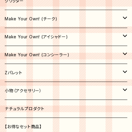
ライナーブラシ
グリッター
コンシーラーブラシ
Make Your Own! (チーク)
エリートブラシ
収納空パレット
Make Your Own! (アイシャドー)
リップブラシ
マット
サテン
Make Your Own! (コンシーラー)
オペーク
シマー
シマー
収納空パレット
Zパレット
シア―
シア―
サテン
マット
パレット
小物（アクセサリー）
セミオペーク
オペーク
シア―
収納空パレット
アクセサリー
コスメオーガナイザー
ナチュラルプロダクト
セミオペーク
オペーク
ベージュ系
収納空パレット
【お得なセット商品】