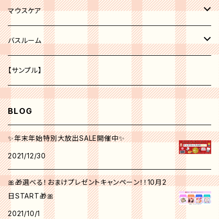
レッド系
化粧水
ボディークリーム
マウスケア
オレンジ系
美容液
歯磨き粉
バスルーム
ピーリング
パープル系
クリーム
トイレ
【サンプル】
グリーン系
美白
BLOG
クリエイティブ ミー No.1
角質ケア
✨年末年始特別大放出SALE開催中✨
2021/12/30
シンクピンクパレット
日焼け止め
🎀🎁選べる！おまけプレゼントキャンペーン！！10月2
フォールフェスティバル
マスク
日START🎁🎀
2021/10/1
ウィンターベリーパレット
アイクリーム