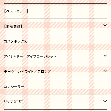
【ベストセラー】
【限定商品】
福袋
コスメボックス
アイシャドー／アイブローパレット
アイブロー
チーク／ハイライト／ブロンズ
アイシャドー
チーク
コンシーラー
チークポット
ハイライト
リップ（口紅）