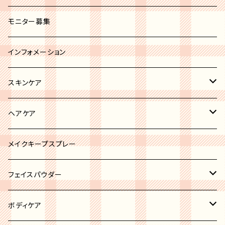
セミオペーク
ホワイト系
ブラシカバー
モニター募集
ブラック系
その他
インフォメーション
グレー系
スキンケア
ブルー系
リップトリートメント
ヘアケア
ブラウン系
ボディケア
ヘアオイル
メイクキープスプレー
ピンク系
ニキビケア
フェイスパウダー
イエロー系
洗顔
ハイライト
ボディケア