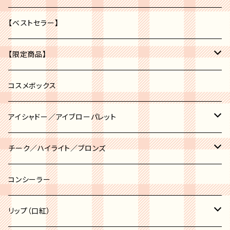
【ベストセラー】
【限定商品】
福袋
コスメボックス
アイシャドー／アイブローパレット
アイブロー
チーク／ハイライト／ブロンズ
アイシャドー
チーク
コンシーラー
チークポット
ハイライト
リップ（口紅）