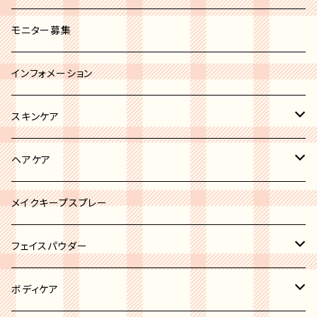
セミオペーク
ホワイト系
ブラシカバー
モニター募集
ブラック系
その他
インフォメーション
グレー系
スキンケア
ブルー系
リップトリートメント
ヘアケア
ブラウン系
ボディケア
ヘアオイル
メイクキープスプレー
ピンク系
ニキビケア
フェイスパウダー
イエロー系
洗顔
ハイライト
ボディケア