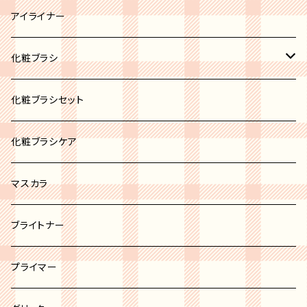
ブロンズ
リップパレット
アイライナー
リップスティック
化粧ブラシ
リップグロス
ブラシセット
化粧ブラシセット
リップバーム
カブキブラシ
化粧ブラシケア
リップライナー
シャドウブラシ
マスカラ
チーク＆パウダーブラシ
ブライトナー
ファンデーションブラシ
プライマー