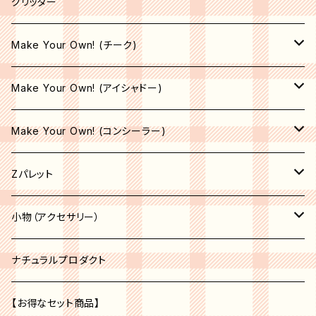
ライナーブラシ
グリッター
コンシーラーブラシ
Make Your Own! (チーク)
エリートブラシ
収納空パレット
Make Your Own! (アイシャドー)
リップブラシ
マット
サテン
Make Your Own! (コンシーラー)
オペーク
シマー
シマー
収納空パレット
Zパレット
シア―
シア―
サテン
マット
パレット
小物（アクセサリー）
セミオペーク
オペーク
シア―
収納空パレット
アクセサリー
コスメオーガナイザー
ナチュラルプロダクト
セミオペーク
オペーク
ベージュ系
収納空パレット
【お得なセット商品】