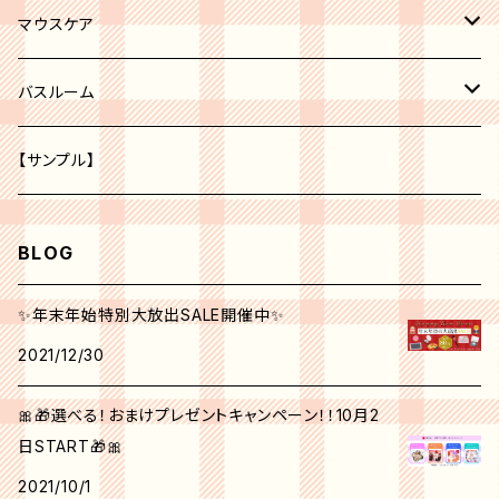
レッド系
化粧水
ボディークリーム
マウスケア
オレンジ系
美容液
歯磨き粉
バスルーム
ピーリング
パープル系
クリーム
トイレ
【サンプル】
グリーン系
美白
BLOG
クリエイティブ ミー No.1
角質ケア
✨年末年始特別大放出SALE開催中✨
2021/12/30
シンクピンクパレット
日焼け止め
🎀🎁選べる！おまけプレゼントキャンペーン！！10月2
フォールフェスティバル
マスク
日START🎁🎀
2021/10/1
ウィンターベリーパレット
アイクリーム