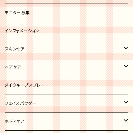
セミオペーク
ホワイト系
ブラシカバー
モニター募集
ブラック系
その他
インフォメーション
グレー系
スキンケア
ブルー系
リップトリートメント
ヘアケア
ブラウン系
ボディケア
ヘアオイル
メイクキープスプレー
ピンク系
ニキビケア
フェイスパウダー
イエロー系
洗顔
ハイライト
ボディケア