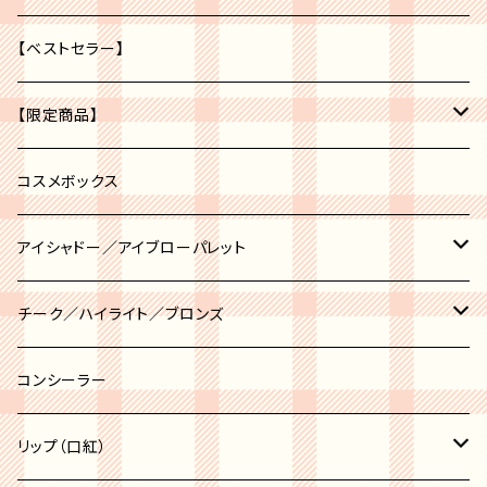
【ベストセラー】
【限定商品】
福袋
コスメボックス
アイシャドー／アイブローパレット
アイブロー
チーク／ハイライト／ブロンズ
アイシャドー
チーク
コンシーラー
チークポット
ハイライト
リップ（口紅）