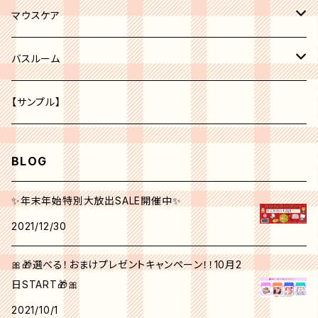
レッド系
化粧水
ボディークリーム
マウスケア
オレンジ系
美容液
歯磨き粉
バスルーム
ピーリング
パープル系
クリーム
トイレ
【サンプル】
グリーン系
美白
BLOG
クリエイティブ ミー No.1
角質ケア
✨年末年始特別大放出SALE開催中✨
2021/12/30
シンクピンクパレット
日焼け止め
🎀🎁選べる！おまけプレゼントキャンペーン！！10月2
フォールフェスティバル
マスク
日START🎁🎀
2021/10/1
ウィンターベリーパレット
アイクリーム