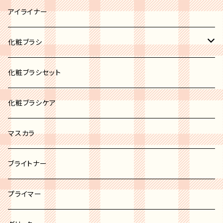
ブロンズ
リップパレット
アイライナー
リップスティック
化粧ブラシ
リップグロス
ブラシセット
化粧ブラシセット
リップバーム
カブキブラシ
化粧ブラシケア
リップライナー
シャドウブラシ
マスカラ
チーク＆パウダーブラシ
ブライトナー
ファンデーションブラシ
プライマー