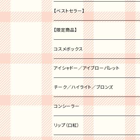
【ベストセラー】
【限定商品】
福袋
コスメボックス
アイシャドー／アイブローパレット
アイブロー
チーク／ハイライト／ブロンズ
アイシャドー
チーク
コンシーラー
チークポット
ハイライト
リップ（口紅）