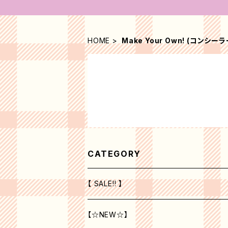
HOME
Make Your Own! (コンシーラ
CATEGORY
【 SALE!! 】
【☆NEW☆】