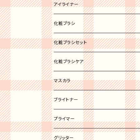
ブロンズ
リップパレット
アイライナー
リップスティック
化粧ブラシ
リップグロス
ブラシセット
化粧ブラシセット
リップバーム
カブキブラシ
化粧ブラシケア
リップライナー
シャドウブラシ
マスカラ
チーク＆パウダーブラシ
ブライトナー
ファンデーションブラシ
プライマー
ライナーブラシ
グリッター