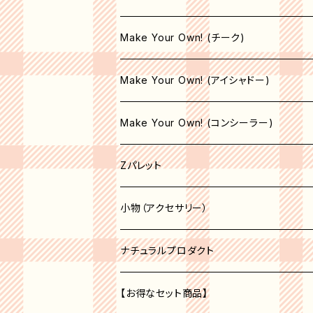
コンシーラーブラシ
Make Your Own! (チーク)
エリートブラシ
収納空パレット
Make Your Own! (アイシャドー)
リップブラシ
マット
サテン
Make Your Own! (コンシーラー)
オペーク
シマー
シマー
収納空パレット
Zパレット
シア―
シア―
サテン
マット
パレット
小物（アクセサリー）
セミオペーク
オペーク
シア―
収納空パレット
アクセサリー
コスメオーガナイザー
ナチュラルプロダクト
セミオペーク
オペーク
ベージュ系
収納空パレット
【お得なセット商品】