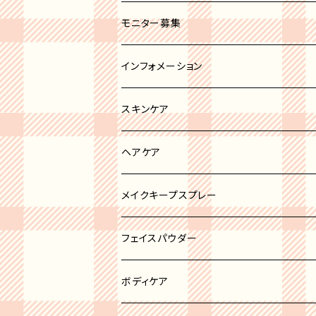
セミオペーク
ホワイト系
ブラシカバー
モニター募集
ブラック系
その他
インフォメーション
グレー系
スキンケア
ブルー系
リップトリートメント
ヘアケア
ブラウン系
ボディケア
ヘアオイル
メイクキープスプレー
ピンク系
ニキビケア
フェイスパウダー
イエロー系
洗顔
ハイライト
ボディケア