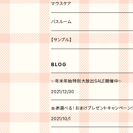
レッド系
化粧水
ボディークリーム
マウスケア
オレンジ系
美容液
歯磨き粉
バスルーム
ピーリング
パープル系
クリーム
トイレ
【サンプル】
グリーン系
美白
BLOG
クリエイティブ ミー No.1
角質ケア
✨年末年始特別大放出SALE開催中✨
2021/12/30
シンクピンクパレット
日焼け止め
🎀🎁選べる！おまけプレゼントキャンペーン！！1
フォールフェスティバル
マスク
2021/10/1
ウィンターベリーパレット
アイクリーム