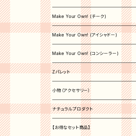
コンシーラーブラシ
Make Your Own! (チーク)
エリートブラシ
収納空パレット
Make Your Own! (アイシャドー)
リップブラシ
マット
サテン
Make Your Own! (コンシーラー)
オペーク
シマー
シマー
収納空パレット
Zパレット
シア―
シア―
サテン
マット
パレット
小物（アクセサリー）
セミオペーク
オペーク
シア―
収納空パレット
アクセサリー
コスメオーガナイザー
ナチュラルプロダクト
セミオペーク
オペーク
ベージュ系
収納空パレット
【お得なセット商品】