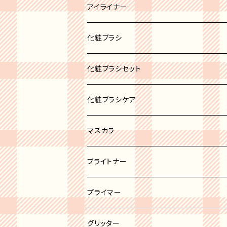
ブロンズ
リップパレット
アイライナー
リップスティック
化粧ブラシ
リップグロス
ブラシセット
化粧ブラシセット
リップバーム
カブキブラシ
化粧ブラシケア
リップライナー
シャドウブラシ
マスカラ
チーク＆パウダーブラシ
ブライトナー
ファンデーションブラシ
プライマー
ライナーブラシ
グリッター