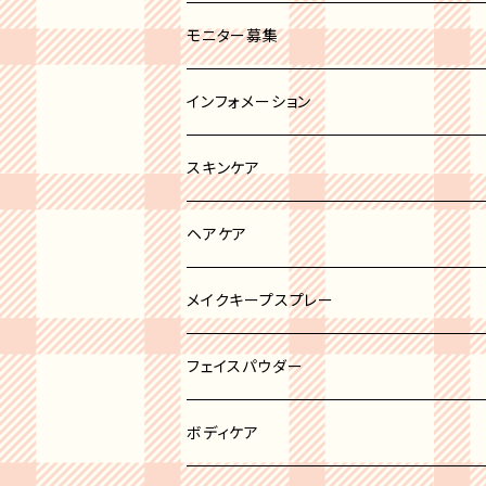
セミオペーク
ホワイト系
ブラシカバー
モニター募集
ブラック系
その他
インフォメーション
グレー系
スキンケア
ブルー系
リップトリートメント
ヘアケア
ブラウン系
ボディケア
ヘアオイル
メイクキープスプレー
ピンク系
ニキビケア
フェイスパウダー
イエロー系
洗顔
ハイライト
ボディケア