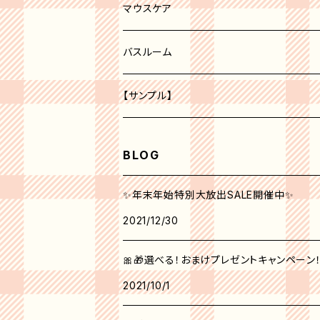
レッド系
化粧水
ボディークリーム
マウスケア
オレンジ系
美容液
歯磨き粉
バスルーム
ピーリング
パープル系
クリーム
トイレ
【サンプル】
グリーン系
美白
BLOG
クリエイティブ ミー No.1
角質ケア
✨年末年始特別大放出SALE開催中✨
2021/12/30
シンクピンクパレット
日焼け止め
🎀🎁選べる！おまけプレゼントキャンペーン！！1
フォールフェスティバル
マスク
2021/10/1
ウィンターベリーパレット
アイクリーム