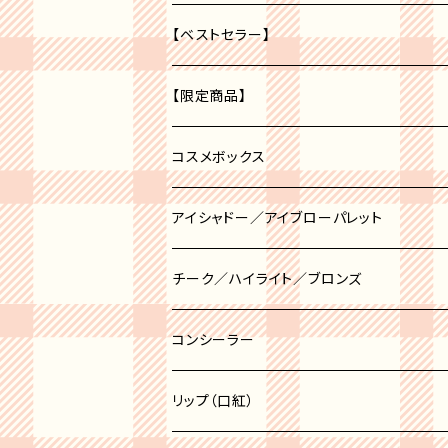
【ベストセラー】
【限定商品】
福袋
コスメボックス
アイシャドー／アイブローパレット
アイブロー
チーク／ハイライト／ブロンズ
アイシャドー
チーク
コンシーラー
チークポット
ハイライト
リップ（口紅）