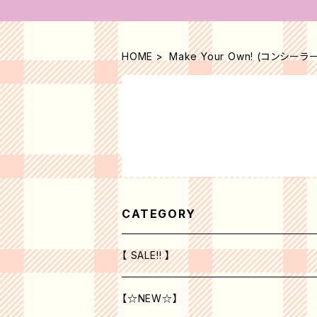
HOME
Make Your Own! (コンシーラ
CATEGORY
【 SALE!! 】
【☆NEW☆】