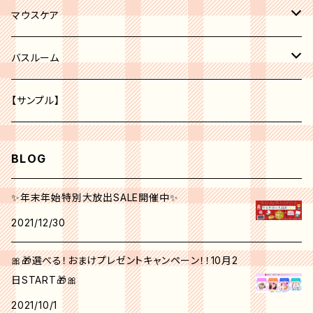
レッド系
化粧水
ボディークリーム
マウスケア
オレンジ系
美容液
歯磨き粉
バスルーム
ピーリング
パープル系
クリーム
トイレ
【サンプル】
グリーン系
美白
BLOG
クリエイティブ ミー No.1
角質ケア
✨年末年始特別大放出SALE開催中✨
2021/12/30
シンクピンクパレット
日焼け止め
🎀🎁選べる！おまけプレゼントキャンペーン！！10月2
フォールフェスティバル
マスク
日START🎁🎀
2021/10/1
ウィンターベリーパレット
アイクリーム