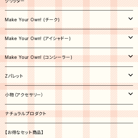
ライナーブラシ
グリッター
コンシーラーブラシ
Make Your Own! (チーク)
エリートブラシ
収納空パレット
Make Your Own! (アイシャドー)
リップブラシ
マット
サテン
Make Your Own! (コンシーラー)
オペーク
シマー
シマー
収納空パレット
Zパレット
シア―
シア―
サテン
マット
パレット
小物（アクセサリー）
セミオペーク
オペーク
シア―
収納空パレット
アクセサリー
コスメオーガナイザー
ナチュラルプロダクト
セミオペーク
オペーク
ベージュ系
収納空パレット
【お得なセット商品】