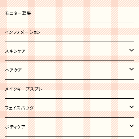
セミオペーク
ホワイト系
ブラシカバー
モニター募集
ブラック系
その他
インフォメーション
グレー系
スキンケア
ブルー系
リップトリートメント
ヘアケア
ブラウン系
ボディケア
ヘアオイル
メイクキープスプレー
ピンク系
ニキビケア
フェイスパウダー
イエロー系
洗顔
ハイライト
ボディケア