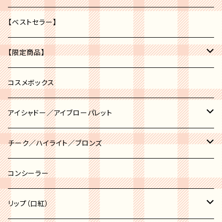
【ベストセラー】
【限定商品】
福袋
コスメボックス
アイシャドー／アイブローパレット
アイブロー
チーク／ハイライト／ブロンズ
アイシャドー
チーク
コンシーラー
チークポット
ハイライト
リップ（口紅）