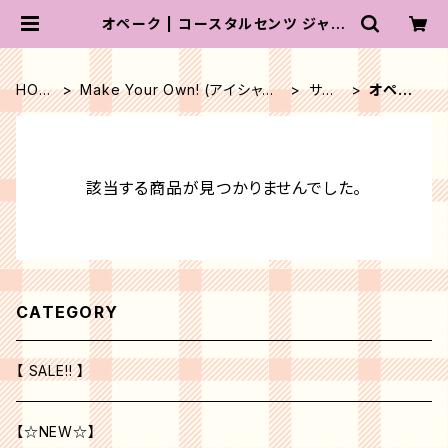
オペーク | コースタルセンツ ジャパ
ン
HOM
Make Your Own! (アイシャド
サテ
オペー
E
ー)
ン
ク
該当する商品が見つかりませんでした。
CATEGORY
【 SALE!! 】
【☆NEW☆】