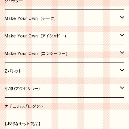
ライナーブラシ
グリッター
コンシーラーブラシ
Make Your Own! (チーク)
エリートブラシ
収納空パレット
Make Your Own! (アイシャドー)
リップブラシ
マット
サテン
Make Your Own! (コンシーラー)
オペーク
シマー
シマー
収納空パレット
Zパレット
シア―
シア―
サテン
マット
パレット
小物（アクセサリー）
セミオペーク
オペーク
シア―
収納空パレット
アクセサリー
コスメオーガナイザー
ナチュラルプロダクト
セミオペーク
オペーク
ベージュ系
収納空パレット
【お得なセット商品】