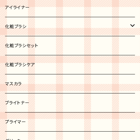
ブロンズ
リップパレット
アイライナー
リップスティック
化粧ブラシ
リップグロス
ブラシセット
化粧ブラシセット
リップバーム
カブキブラシ
化粧ブラシケア
リップライナー
シャドウブラシ
マスカラ
チーク＆パウダーブラシ
ブライトナー
ファンデーションブラシ
プライマー