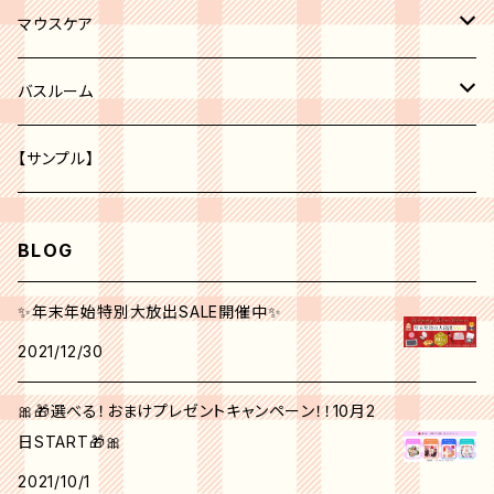
レッド系
化粧水
ボディークリーム
マウスケア
オレンジ系
美容液
歯磨き粉
バスルーム
ピーリング
パープル系
クリーム
トイレ
【サンプル】
グリーン系
美白
BLOG
クリエイティブ ミー No.1
角質ケア
✨年末年始特別大放出SALE開催中✨
2021/12/30
シンクピンクパレット
日焼け止め
🎀🎁選べる！おまけプレゼントキャンペーン！！10月2
フォールフェスティバル
マスク
日START🎁🎀
2021/10/1
ウィンターベリーパレット
アイクリーム